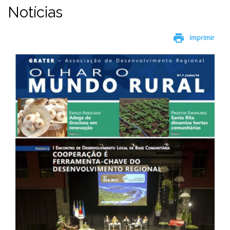
Notícias
print
Imprimir