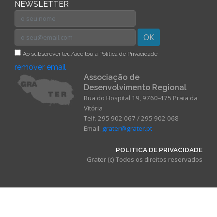
NEWSLETTER
OK
Ao subscrever leu/aceitou a Política de Privacidade
remover email
Associação de
Desenvolvimento Regional
Rua do Hospital 19, 9760-475 Praia da
Vitória
Telf. 295 902 067 / 295 902 068
Email:
grater@grater.pt
POLITICA DE PRIVACIDADE
Grater (c) Todos os direitos reservados