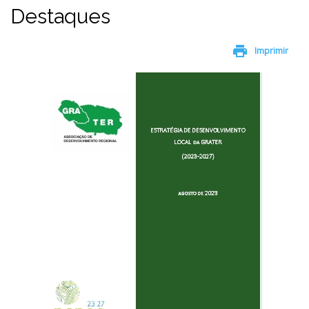
Destaques
print
Imprimir