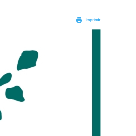
print
Imprimir