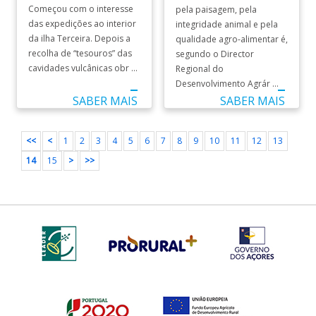
Começou com o interesse
pela paisagem, pela
das expedições ao interior
integridade animal e pela
da ilha Terceira. Depois a
qualidade agro-alimentar é,
recolha de “tesouros” das
segundo o Director
cavidades vulcânicas obr ...
Regional do
Desenvolvimento Agrár ...
SABER MAIS
SABER MAIS
<<
<
1
2
3
4
5
6
7
8
9
10
11
12
13
14
15
>
>>