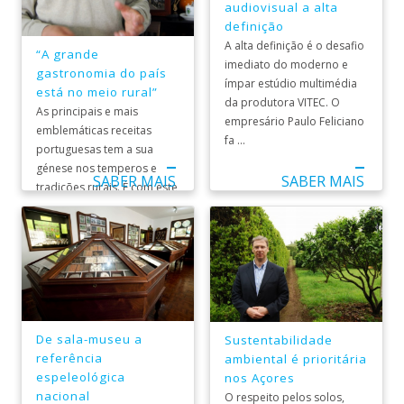
audiovisual a alta
definição
A alta definição é o desafio
“A grande
imediato do moderno e
gastronomia do país
ímpar estúdio multimédia
está no meio rural”
da produtora VITEC. O
As principais e mais
empresário Paulo Feliciano
emblemáticas receitas
fa ...
portuguesas tem a sua
génese nos temperos e
SABER MAIS
SABER MAIS
tradições rurais. É com este
pressuposto ...
De sala-museu a
Sustentabilidade
referência
ambiental é prioritária
espeleológica
nos Açores
nacional
O respeito pelos solos,